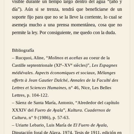
visible durante un tiempo largo dentro del agua “(año y
día”). Aún si se trenza, tendrá que beneficiarse de un
soporte fijo para que no se la lleve la corriente, lo cual se
asemeja mucho a una prensa momentánea, cosa que no
permite la ley. Por consiguiente, me quedo con la duda.
Bibliografía
– Rucquoi, Aline, “
Molinos
et
aceñas
au coeur de la
e
e
Castille septentrionale (
XI
–
XV
siècles)”,
Les Espagnes
médiévales. Aspects économiques et sociaux
,
Mélanges
offerts à Jean Gautier Dalché
,
Annales de la Faculté des
Lettres et Sciences Humaines
, n° 46, Nice, Les Belles
Lettres, p. 104-122.
– Sáenz de Santa María, Antonio, “Alrededor del capítulo
XXXIV
del
Fuero de Ayala
”,
Kultura. Cuadernos de
Cultura
, n° 9 (1986), p. 57-63.
– Uriarte Lebario
,
Luis María de
El Fuero de Ayala
,
Diputación foral de Alava, 1974. Tesis de 1911, edición en