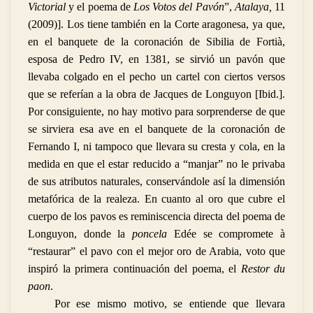
Victorial
y el poema de
Los Votos del Pavón
”,
Atalaya,
11
(2009)]. Los tiene también en la Corte aragonesa, ya que,
en el banquete de la coronación
de Sibilia de Fortià,
esposa de Pedro IV, en 1381, se sirvió un pavón que
llevaba colgado en el pecho un cartel con ciertos versos
que se referían a la obra de Jacques de Longuyon [Ibid.].
Por consiguiente, no hay motivo para sorprenderse de que
se sirviera esa ave en el banquete de la coronación de
Fernando I, ni tampoco que llevara su cresta y cola, en la
medida en que el estar reducido a “manjar” no le privaba
de sus atributos naturales, conservándole así la dimensión
metafórica de la realeza. En cuanto al oro que cubre el
cuerpo de los pavos es reminiscencia directa del poema de
Longuyon, donde la
poncela
Edée se compromete à
“restaurar” el pavo con el mejor oro de Arabia, voto que
inspiró la primera continuación del poema, el
Restor du
paon
.
Por ese mismo motivo, se entiende que llevara