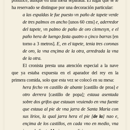
pontífice, aunque en una mesa separada. El lugar que se le
ha reservado se distingue por una decoración particular:
a las espaldas le fue puesto vn paño de tapete verde
de tres palmos en ancho
[unos 60 cms]
e, aderredor
del tapete, vn palmo de paño de oro clemesyn, e el
paño hera de luengo fasta quatro o çinco barras
[en
torno a 3 metros]
. E, en el tapete, tenia tres coronas
de oro, la vna ençima de la otra, arredrada la vna
de la otra.
El cronista presta una atención especial a la nave
que ya estaba expuesta en el aparador del rey en la
primera comida, solo que esta vez se colocó en su mesa:
hera fecho vn castillo de abante
[castillo de proa]
e
otro derrera
[castillo de popa]
; estaua asentada
sobre dos grifos que estauan veuiendo en vna fuente
que estaua al pie de vna jarra de Santa Maria con
sus lirios, la qual jarra hera el pie [
de la
] nao e,
ençima de los castillos, en cada vno en medio, vna