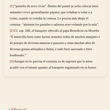
[1]
“pasteles de aves vivas”. Dentro del pastel se solía colocar unos
animales vivos, generalmente pájaros, que echaban a volar o a
correr, cuando se cortaba la corteza. Lo precisa más abajo el
cronista: “abrieron los pasteles e salieron aves volando por la sala”.
[2]
Cf.
cap. 340, el banquete ofrecido al papa Benedicto en Morella:
“E maravilla hera como fueron seruidos todos de muchos manjares e
de potajes de diversas maneras e pauones e otras muchas abes de
diversas guisas adouados e frutas, e todo bien sazonado e bien
hordenado.”
[3]
Aunque no lo precisa el cronista, es de suponer que la reina
acudió con el mismo aparato al banquete organizado en su honor.
Français