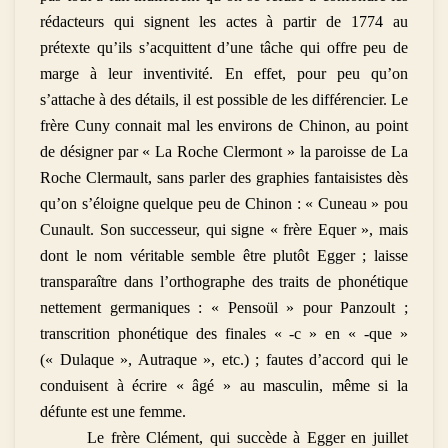
rédacteurs qui signent les actes à partir de 1774 au
prétexte qu’ils s’acquittent d’une tâche qui offre peu de
marge à leur inventivité. En effet, pour peu qu’on
s’attache à des détails, il est possible de les différencier. Le
frère Cuny connait mal les environs de Chinon, au point
de désigner par « La Roche Clermont » la paroisse de La
Roche Clermault, sans parler des graphies fantaisistes dès
qu’on s’éloigne quelque peu de Chinon : « Cuneau » pou
Cunault. Son successeur, qui signe « frère Equer », mais
dont le nom véritable semble être plutôt Egger ; laisse
transparaître dans l’orthographe des traits de phonétique
nettement germaniques : « Pensoül » pour Panzoult ;
transcrition phonétique des finales « -c » en « -que »
(« Dulaque », Autraque », etc.) ; fautes d’accord qui le
conduisent à écrire « âgé » au masculin, même si la
défunte est une femme.
Le frère Clément, qui succède à Egger en juillet