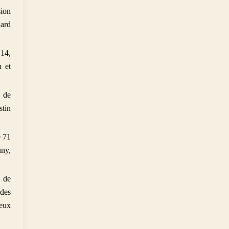
sion
nard
 14,
n et
t de
stin
e 71
uny,
0 de
 des
ieux