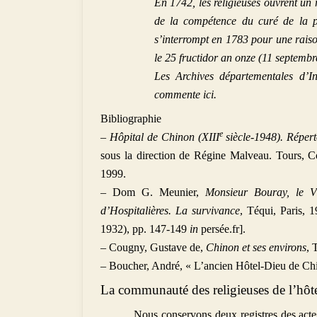
En 1742, les religieuses ouvrent un
de la compétence du curé de la pa
s’interrompt en 1783 pour une raiso
le 25 fructidor an onze (11 septembre
Les Archives départementales d’In
commente ici.
Bibliographie
e
–
Hôpital de Chinon (XIII
siècle-1948). Répert
sous la direction de Régine Malveau. Tours, Co
1999.
– Dom G. Meunier,
Monsieur Bouray, le Vi
d’Hospitalières. La survivance
, Téqui, Paris,
1932), pp. 147-149
in
persée.fr].
– Cougny, Gustave de,
Chinon et ses environs
, 
– Boucher, André, « L’ancien Hôtel-Dieu de Ch
La communauté des religieuses de l’hôt
Nous conservons deux registres des actes