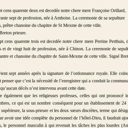
t cens quarente deux est decedée notre chere mere Françoise Orillard,
rante sept de profession, née à Amboise. La ceremonie de sa sepulture
, prêtre chanoine du chapitre de St Mexme de cette ville.
Breton prieure.
t cens quarente trois est decedée notre chere mere Perrine Perthuis, d
s et de vingt huit de profession, née à Chinon. La ceremonie de sepul
hantre et chanoine du chapitre de Saint-Mexme de cette ville. Signé Bre
ient sept années après la signature de l’ordonnance royale. Elle coïn
t penser que c’est la nécessité de l’enregistrer qui a conduit la commun
si qu’aucun décès n’est intervenu avant cette date.
e également que les religieuses professes, celles qui ont prononcé l
es, ce qui est un nombre conséquent pour un établissement de 24 l
 supérieure, la sous-prieure et les deux sœurs discrètes, terme qui désig
our avoir une idée complète du personnel de l’hôtel-Dieu, il faudrait ajo
, le personnel masculin à qui revenait les tâches les plus lourdes (A