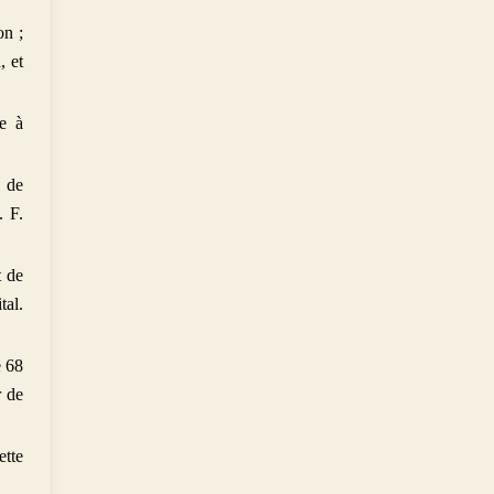
on ;
, et
ée à
4 de
. F.
t de
tal.
e 68
r de
ette