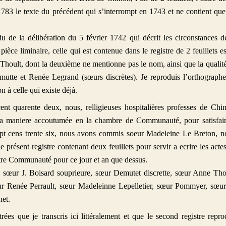
 1783 le texte du précédent qui s’interrompt en 1743 et ne contient que
 de la délibération du 5 février 1742 qui décrit les circonstances d
ièce liminaire, celle qui est contenue dans le registre de 2 feuillets es
 Thoult, dont la deuxième ne mentionne pas le nom, ainsi que la qualit
emutte et Renée Legrand (sœurs discrètes). Je reproduis l’orthograph
 à celle qui existe déjà.
ent quarente deux, nous, relligieuses hospitalières professes de Chi
 la maniere accoutumée en la chambre de Communauté
, pour satisfai
ept cens trente six, nous avons commis soeur Madeleine Le Breton, n
e présent registre contenant deux feuillets pour servir a ecrire les acte
otre Communauté pour ce jour et an que
dessus.
 sœur J. Boisard souprieure, sœur Demutet discrette, sœur Anne Tho
ur Renée Perrault, sœur Madeleinne Lepelletier, sœur Pommyer, sœu
et.
rées que je transcris ici littéralement et que le second registre repro