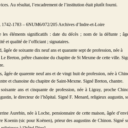
es. Au résultat, l’encadrement de l’institution était plutôt fourni.
es, 1742-1783 – 6NUM6/072/205 Archives d’Indre-et-Loire
e les éléments significatifs : date du décès ; nom de la défunte ; âg
té et qualité de l’officiant ; signataires.
, âgée de soixante dix neuf ans et quarante sept de profession, née à
e Breton, prêtre chanoine du chapitre de St Mexme de cette ville. Sig
re.
s, âgée de quarente neuf ans et de vingt huit de profession, née à Chin
ntre et chanoine du chapitre de Saint-Mexme. Signé Breton, chantre.
oixante ans et cinquante de profession, née à Ligray, proche Chin
gustin, le directeur de l’hôpital. Signé F. Menard, religieux augustin, 
ine Aurebin, née à Loche, pensionnaire de cette maison, âgée d’env
re Koenin (sic pour Koënen), prieur des augustins de Chinon. Signé 
religieuse à l’hôtel Dieu].