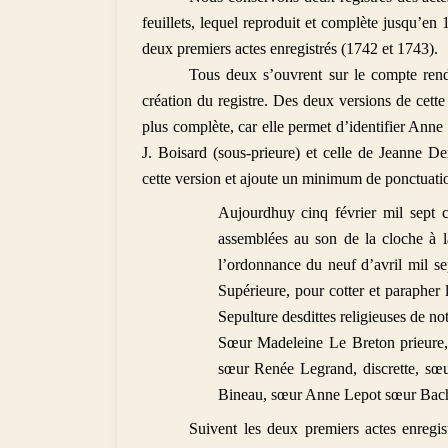
feuillets, lequel reproduit et complète jusqu’en
deux premiers actes enregistrés (1742 et 1743).
Tous deux s’ouvrent sur le compte rendu
création du registre. Des deux versions de cette p
plus complète, car elle permet d’identifier Anne
J. Boisard (sous-prieure) et celle de Jeanne D
cette version et ajoute un minimum de ponctuation
Aujourdhuy cinq février mil sept c
assemblées au son de la cloche à
l’ordonnance du neuf d’avril mil s
Supérieure, pour cotter et parapher l
Sepulture desdittes religieuses de n
Sœur Madeleine Le Breton prieure,
sœur Renée Legrand, discrette, sœ
Bineau, sœur Anne Lepot sœur Bach
Suivent les deux premiers actes enregist