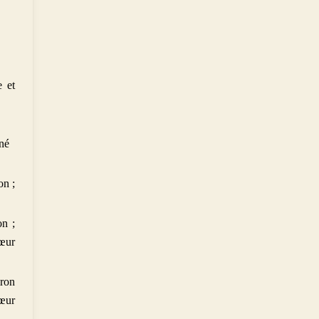
e et
né
on ;
on ;
sœur
iron
sœur