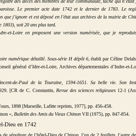
 registre des décès des membres de leur communauté, tâche qui n’était
roisse. Le premier acte date 1742 et le dernier de 1783. Le regi
n que j’ignore et est déposé en l’état aux archives de la mairie de Ch
 1803), soit 20 ans plus tard.
dre-et-Loire en proposent une version numérisée, que je reprodui
oire numérique détaillé. Sous-série H dépôt 6
, établi par Céline Dela
nseil général d’Idre-et-Loire, Archives départementales d’Indre-et-Lo
ncent-de-Paul de la Touraine, 1594-1651. Sa belle vie. Son Insti
 1929. [CR de C. Constantin,
Revue des sciences religieuses
12-1 (An
Tours, 1898 [Marseille, Lafitte reprints, 1977], pp. 456-458.
inon »,
Bulletin des Amis du Vieux Chinon
VII (1975), pp. 847-854.
el-Dieu en 1742
 de sépulture de l’hôtel-Dieu de Chinon, l’un de 2 feuillets, l’autre d