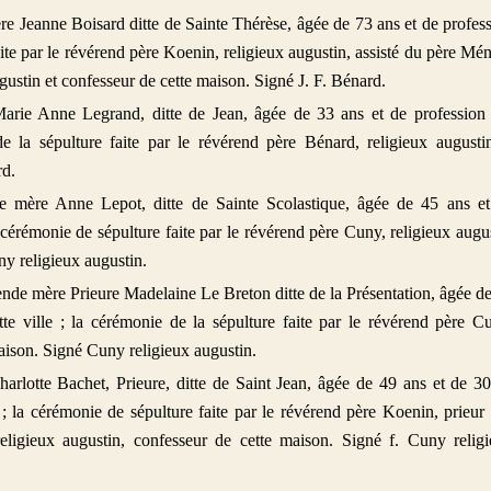
e Jeanne Boisard ditte de Sainte Thérèse, âgée de 73 ans et de profes
 faite par le révérend père Koenin, religieux augustin, assisté du père Mé
gustin et confesseur de cette maison. Signé J. F. Bénard.
arie Anne Legrand, ditte de Jean, âgée de 33 ans et de profession
de la sépulture faite par le révérend père Bénard, religieux augusti
rd.
e mère Anne Lepot, ditte de Sainte Scolastique, âgée de 45 ans e
la cérémonie de sépulture faite par le révérend père Cuny, religieux augu
ny religieux augustin.
nde mère Prieure Madelaine Le Breton ditte de la Présentation, âgée d
tte ville ; la cérémonie de la sépulture faite par le révérend père C
maison. Signé Cuny religieux augustin.
lotte Bachet, Prieure, ditte de Saint Jean, âgée de 49 ans et de 3
; la cérémonie de sépulture faite par le révérend père Koenin, prieur
eligieux augustin, confesseur de cette maison. Signé f. Cuny relig