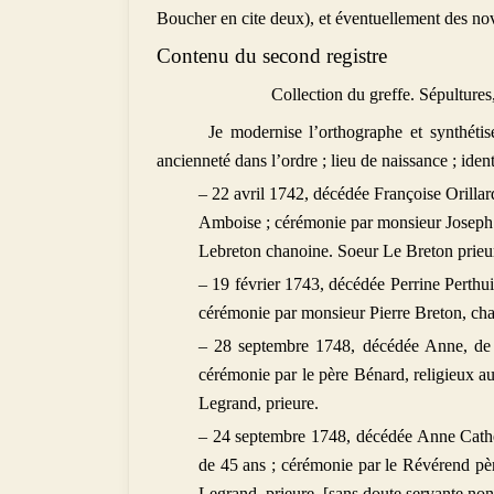
Boucher en cite deux), et éventuellement des novic
Contenu du second registre
Collection du greffe. Sépultur
Je modernise l’orthographe et synthétis
ancienneté dans l’ordre ; lieu de naissance ; identi
– 22 avril 1742, décédée Françoise Orillard
Amboise ; cérémonie par monsieur Joseph L
Lebreton chanoine. Soeur Le Breton prieu
– 19 février 1743, décédée Perrine Perthui
cérémonie par monsieur Pierre Breton, cha
– 28 septembre 1748, décédée Anne, de s
cérémonie par le père Bénard, religieux au
Legrand, prieure.
– 24 septembre 1748, décédée Anne Cather
de 45 ans ; cérémonie par le Révérend pè
Legrand, prieure. [sans doute servante non 