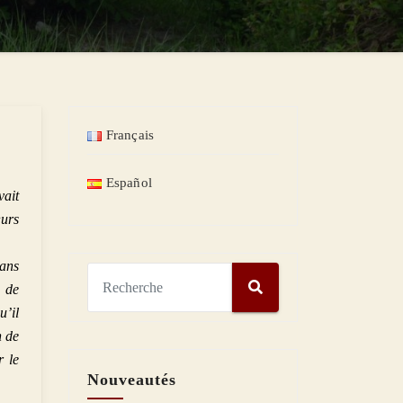
Français
Español
vait
œurs
dans
 de
’il
n de
r le
Nouveautés