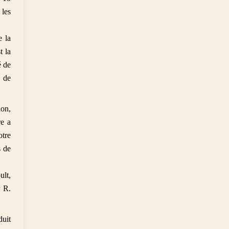
 les
e la
t la
é de
e de
non,
re a
otre
s de
ult,
r R.
duit