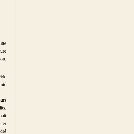
itte
ture
ton,
cide
auté
eurs
its.
nait
uter
ndré